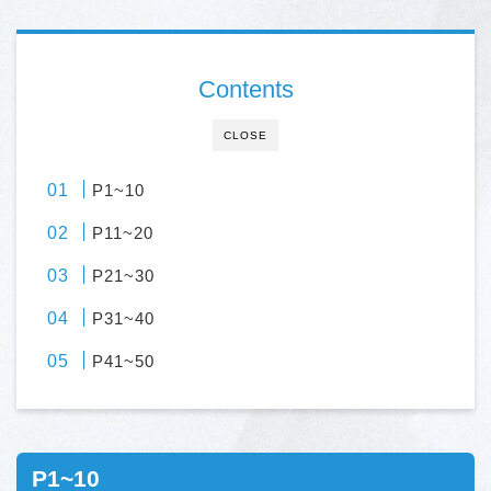
Contents
CLOSE
P1~10
P11~20
P21~30
P31~40
P41~50
P1~10