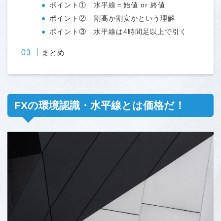
ポイント① 水平線＝始値 or 終値
ポイント② 割高か割安かという理解
ポイント③ 水平線は4時間足以上で引く
まとめ
FXの環境認識・水平線とは価格だ！