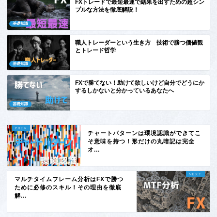
FXトレードで最短最速で結果を出すための超シン
プルな方法を徹底解説！
基礎知識
職人トレーダーという生き方 技術で勝つ価値観
とトレード哲学
基礎知識
FXで勝てない！助けて欲しいけど自分でどうにか
するしかないと分かっているあなたへ
基礎知識
チャートパターンは環境認識ができてこ
そ意味を持つ！形だけの丸暗記は完全
オ...
マルチタイムフレーム分析はFXで勝つ
ために必修のスキル！その理由を徹底
解...