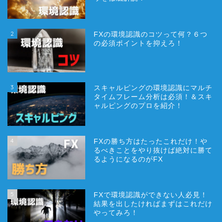
2
FXの環境認識のコツって何？６つ
の必須ポイントを抑えろ！
3
スキャルピングの環境認識にマルチ
タイムフレーム分析は必須！＆スキ
ャルピングのプロを紹介！
4
FXの勝ち方はたったこれだけ！や
るべきことをやり抜けば絶対に勝て
るようになるのがFX
5
FXで環境認識ができない人必見！
結果を出したければまずはこれだけ
やってみろ！