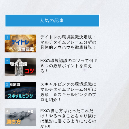
人気の記事
デイトレの環境認識決定版・
1
マルチタイムフレーム分析の
具体的ノウハウを徹底解説！
FXの環境認識のコツって何？
2
６つの必須ポイントを抑え
ろ！
スキャルピングの環境認識に
3
マルチタイムフレーム分析は
必須！＆スキャルピングのプ
ロを紹介！
FXの勝ち方はたったこれだ
4
け！やるべきことをやり抜け
ば絶対に勝てるようになるの
がFX