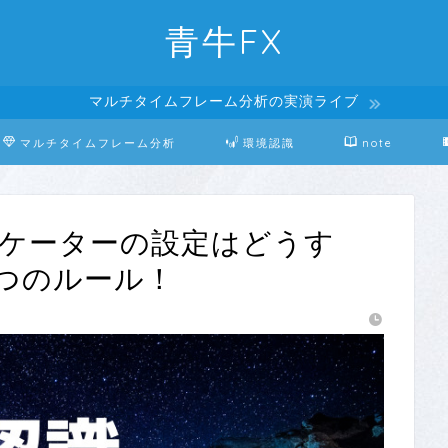
青牛FX
マルチタイムフレーム分析の実演ライブ
マルチタイムフレーム分析
環境認識
note
ジケーターの設定はどうす
つのルール！