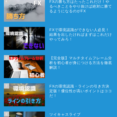
4
FXの勝ち方はたったこれだけ！や
るべきことをやり抜けば絶対に勝て
るようになるのがFX
5
FXで環境認識ができない人必見！
結果を出したければまずはこれだけ
やってみろ！
6
【完全版】マルチタイムフレーム分
析を初心者が身につける方法を徹底
解説！
7
FXの環境認識・ラインの引き方決
定版！優位性が高いポイントはココ
だ！
8
ツイキャスライブ