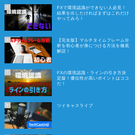
5
FXで環境認識ができない人必見！
結果を出したければまずはこれだけ
やってみろ！
6
【完全版】マルチタイムフレーム分
析を初心者が身につける方法を徹底
解説！
7
FXの環境認識・ラインの引き方決
定版！優位性が高いポイントはココ
だ！
8
ツイキャスライブ