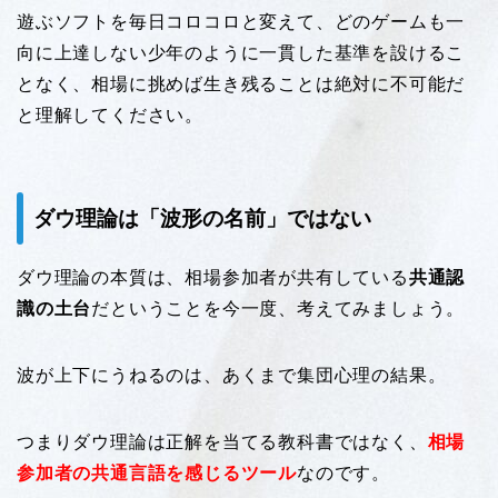
遊ぶソフトを毎日コロコロと変えて、どのゲームも一
向に上達しない少年のように一貫した基準を設けるこ
となく、相場に挑めば生き残ることは絶対に不可能だ
と理解してください。
ダウ理論は「波形の名前」ではない
ダウ理論の本質は、相場参加者が共有している
共通認
識の土台
だということを今一度、考えてみましょう。
波が上下にうねるのは、あくまで集団心理の結果。
つまりダウ理論は正解を当てる教科書ではなく、
相場
参加者の共通言語を感じるツール
なのです。