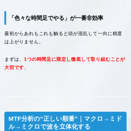
「色々な時間足でやる」が一番非効率
最初からあれもこれも触ると頭が混乱して一向に精度
は上がりません。
まずは、
1つの時間足に限定し徹底して取り組むことが
大切です
。
MTF分析の“正しい順番”｜マクロ→ミド
ル→ミクロで波を立体化する