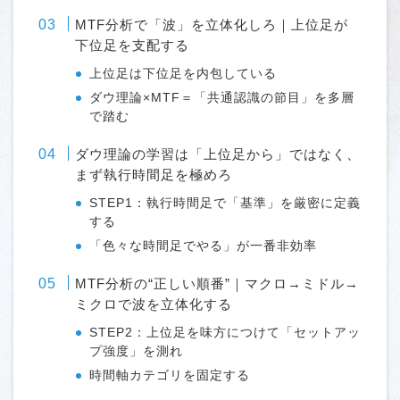
MTF分析で「波」を立体化しろ｜上位足が
下位足を支配する
上位足は下位足を内包している
ダウ理論×MTF＝「共通認識の節目」を多層
で踏む
ダウ理論の学習は「上位足から」ではなく、
まず執行時間足を極めろ
STEP1：執行時間足で「基準」を厳密に定義
する
「色々な時間足でやる」が一番非効率
MTF分析の“正しい順番”｜マクロ→ミドル→
ミクロで波を立体化する
STEP2：上位足を味方につけて「セットアッ
プ強度」を測れ
時間軸カテゴリを固定する