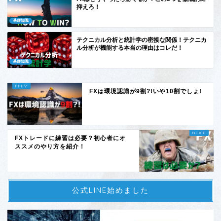
抑えろ！
基礎知識
テクニカル分析と統計学の密接な関係！テクニカ
ル分析が機能する本当の理由はコレだ！
基礎知識
FXは環境認識が9割?!いや10割でしょ!
FXトレードに練習は必要？初心者にオ
ススメのやり方を紹介！
公式LINE始めました